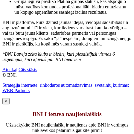
Grupa ieguva prestižo Platīna grupas statusu, kas atspoguļo
mūsu vadības komandas profesionalitāti, biedru entuziasmu
un kopīgo apņemšanos sasniegt izcilus rezultātus.
BNI ir platforma, kurā dzimst jaunas idejas, veidojas sadarbības un
aug uzņēmumi. Tā ir vieta, kur ikviens var atrast kaut ko vērtīgu –
vai tas būtu jauns klients, sadarbības partneris vai personīgās
izaugsmes iespēja. Es saku “jā” iespējām, draugiem un izaugsmei, jo
BNI ir pierādījis, ka kopā mēs varam sasniegt vairāk.
*BNI Latvija zelta klubs ir biedri, kuri piesaistījuši vismaz 6
uzņēmējus, kuri kļuvuši par BNI biedriem
Atpakaļ
Cits stāsts
© BNI.
Strategija internete, rinkodaros automatizavimas, svetainių kūrimas:
WEB Partners
×
BNI Lietuva naujienlaiškis
Užsisakykite BNI naujienlaiškį ir naujienas apie BNI ir vertingus
tinklaveikos patarimus gaukite pirmi!