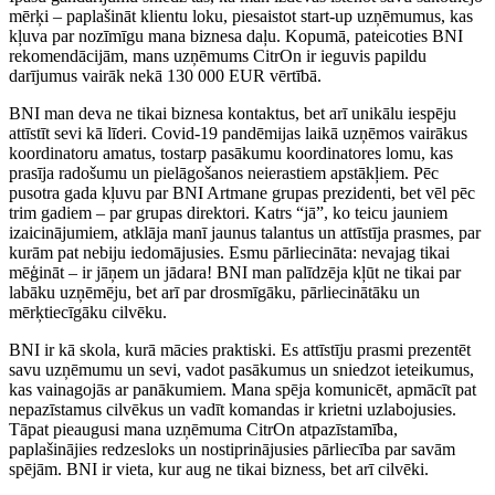
mērķi – paplašināt klientu loku, piesaistot start-up uzņēmumus, kas
kļuva par nozīmīgu mana biznesa daļu. Kopumā, pateicoties BNI
rekomendācijām, mans uzņēmums CitrOn ir ieguvis papildu
darījumus vairāk nekā 130 000 EUR vērtībā.
BNI man deva ne tikai biznesa kontaktus, bet arī unikālu iespēju
attīstīt sevi kā līderi. Covid-19 pandēmijas laikā uzņēmos vairākus
koordinatoru amatus, tostarp pasākumu koordinatores lomu, kas
prasīja radošumu un pielāgošanos neierastiem apstākļiem. Pēc
pusotra gada kļuvu par BNI Artmane grupas prezidenti, bet vēl pēc
trim gadiem – par grupas direktori. Katrs “jā”, ko teicu jauniem
izaicinājumiem, atklāja manī jaunus talantus un attīstīja prasmes, par
kurām pat nebiju iedomājusies. Esmu pārliecināta: nevajag tikai
mēģināt – ir jāņem un jādara! BNI man palīdzēja kļūt ne tikai par
labāku uzņēmēju, bet arī par drosmīgāku, pārliecinātāku un
mērķtiecīgāku cilvēku.
BNI ir kā skola, kurā mācies praktiski. Es attīstīju prasmi prezentēt
savu uzņēmumu un sevi, vadot pasākumus un sniedzot ieteikumus,
kas vainagojās ar panākumiem. Mana spēja komunicēt, apmācīt pat
nepazīstamus cilvēkus un vadīt komandas ir krietni uzlabojusies.
Tāpat pieaugusi mana uzņēmuma CitrOn atpazīstamība,
paplašinājies redzesloks un nostiprinājusies pārliecība par savām
spējām. BNI ir vieta, kur aug ne tikai bizness, bet arī cilvēki.