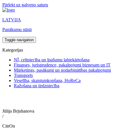
Pārlekt uz galveno saturu
LATVIJA
Panākumu stāsti
Toggle navigation
Kategorijas
NĪ, celtniecība un īpašumu labiekārtošana
Finanses, jurisprudence, pakalpojumi biznesam un IT
Mārketings, pasākumi un nodarbinātības pakalpojumi
Transports
Veselība, skaistumkopšana, HoReCa
Ražošana un tirdzniecība
Jūlija Brjuhanova
/
CitrOn