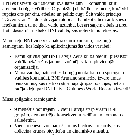
BNI es uztveru kā uzticamu kvalitātes zīmi – komandu, kuru
apvieno kopīgas vērtības. Organizācija ir kā liela ģimene, kurā visi
rūpējas cits par citu, atbalsta un palīdz augt. Šeit valda princips
“Givers Gain” – dots devējam atdodas. Palīdzot citiem ar biznesa
ieteikumiem, tu ne tikai veido uzticību, bet arī saņem atbalstu pretī.
Būt “dāsnam” ir labākā BNI valūta, kas noteikti monetizējas.
Manu ceļu BNI vidē vislabāk raksturo konkrēti, nozīmīgi
sasniegumi, kas kalpo kā apliecinājums šīs vides vērtībai:
Esmu kļuvusi par BNI Latvija Zelta kluba biedru, piesaistot
vairāk nekā sešus jaunus uzņēmējus, kuri pievienojās
organizācijai.
Manā vadībā, pateicoties kopīgajam darbam un spēcīgajai
vadības komandai, BNI Artmane sasniedza ievērojamus
panākumus, kas ne tikai stiprināja grupas pozīcijas, bet arī
radīja ideju par BNI Latvia Guinness World Records izveidi!
Mūsu spilgtākie sasniegumi:
9 mēnešus noturējām 1. vietu Latvijā starp visām BNI
grupām, demonstrējot konsekventu izcilību un komandas
saliedētību.
Vienā mēnesī uzņemām 7 jaunus biedrus – rekords, kas
apliecina grupas pievilcību un dinamisko attīstību.