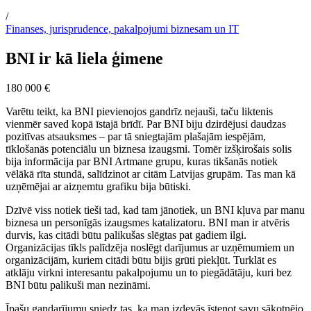
/
Finanses, jurisprudence, pakalpojumi biznesam un IT
BNI ir kā liela ģimene
180 000 €
Varētu teikt, ka BNI pievienojos gandrīz nejauši, taču liktenis
vienmēr saved kopā īstajā brīdī. Par BNI biju dzirdējusi daudzas
pozitīvas atsauksmes – par tā sniegtajām plašajām iespējām,
tīklošanās potenciālu un biznesa izaugsmi. Tomēr izšķirošais solis
bija informācija par BNI Artmane grupu, kuras tikšanās notiek
vēlākā rīta stundā, salīdzinot ar citām Latvijas grupām. Tas man kā
uzņēmējai ar aizņemtu grafiku bija būtiski.
Dzīvē viss notiek tieši tad, kad tam jānotiek, un BNI kļuva par manu
biznesa un personīgās izaugsmes katalizatoru. BNI man ir atvēris
durvis, kas citādi būtu palikušas slēgtas pat gadiem ilgi.
Organizācijas tīkls palīdzēja noslēgt darījumus ar uzņēmumiem un
organizācijām, kuriem citādi būtu bijis grūti piekļūt. Turklāt es
atklāju virkni interesantu pakalpojumu un to piegādātāju, kuri bez
BNI būtu palikuši man nezināmi.
Īpašu gandarījumu sniedz tas, ka man izdevās īstenot savu sākotnējo