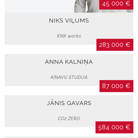
200 000 €
1 500 000 €
45 000 €
KASPARS OBERSTS
LAURA UN JĀNIS
NIKS VIĻUMS
OBICONVERANDA
Landscape Construction
KNK works
1 764 000 €
283 000 €
ANDREJS STARIS
ANNA KALNIŅA
AINAVU STUDIJA
ADS Geometrical
262 000 €
87 000 €
JĀNIS GAVARS
ELVIJS EISAKS
VG ENERGY
CO2 ZERO
584 000 €
285 000 €