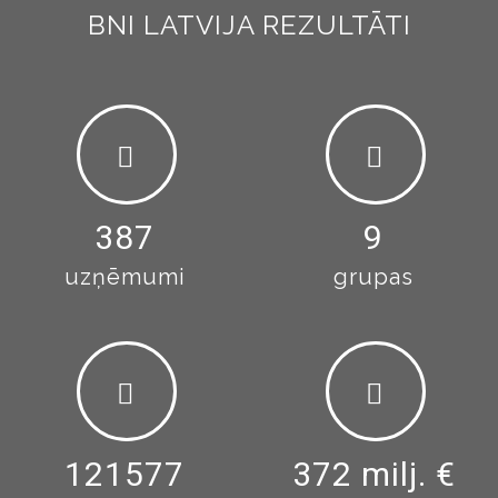
BNI LATVIJA REZULTĀTI
417
9
uzņēmumi
grupas
130707
372 milj. €