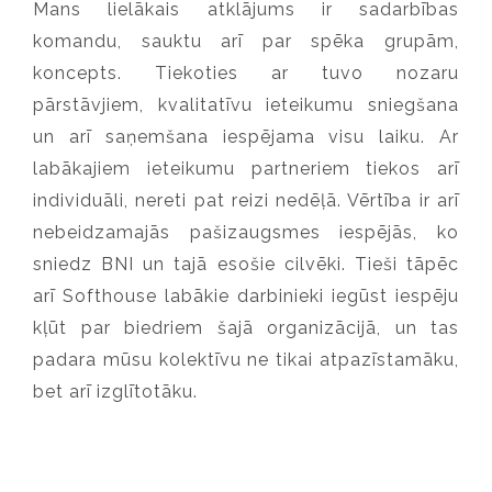
Mans lielākais atklājums ir sadarbības
komandu, sauktu arī par spēka grupām,
koncepts. Tiekoties ar tuvo nozaru
pārstāvjiem, kvalitatīvu ieteikumu sniegšana
un arī saņemšana iespējama visu laiku. Ar
labākajiem ieteikumu partneriem tiekos arī
individuāli, nereti pat reizi nedēļā. Vērtība ir arī
nebeidzamajās pašizaugsmes iespējās, ko
sniedz BNI un tajā esošie cilvēki. Tieši tāpēc
arī Softhouse labākie darbinieki iegūst iespēju
kļūt par biedriem šajā organizācijā, un tas
padara mūsu kolektīvu ne tikai atpazīstamāku,
bet arī izglītotāku.