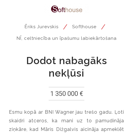
/
/
Ēriks Jurevskis
Softhouse
NĪ, celtniecība un īpašumu labiekārtošana
Dodot nabagāks
nekļūsi
1 350 000 €
Esmu kopā ar BNI Wagner jau trešo gadu. Ļoti
skaidri atceros, ka mani uz to pamudināja
ziņkāre, kad Māris Dižgalvis aicināja apmeklēt