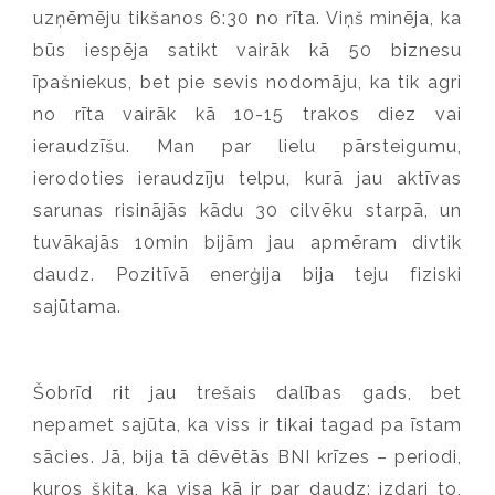
uzņēmēju tikšanos 6:30 no rīta. Viņš minēja, ka
būs iespēja satikt vairāk kā 50 biznesu
īpašniekus, bet pie sevis nodomāju, ka tik agri
no rīta vairāk kā 10-15 trakos diez vai
ieraudzīšu. Man par lielu pārsteigumu,
ierodoties ieraudzīju telpu, kurā jau aktīvas
sarunas risinājās kādu 30 cilvēku starpā, un
tuvākajās 10min bijām jau apmēram divtik
daudz. Pozitīvā enerģija bija teju fiziski
sajūtama.
Šobrīd rit jau trešais dalības gads, bet
nepamet sajūta, ka viss ir tikai tagad pa īstam
sācies. Jā, bija tā dēvētās BNI krīzes – periodi,
kuros šķita, ka visa kā ir par daudz: izdari to,