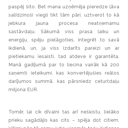
paspēj šito. Bet mana uzņēmēja pieredze ļāva
salīdzinoši viegli tikt tām pāri, uztverot to kā
jebkura jauna procesa neatņemamu
sastāvdaļu. Sākumā viss prasa laiku un
enerģiju, spēju pielāgoties, integrēt to savā
ikdienā, un, ja viss izdarīts pareizi un ar
pietiekamu iesaisti, tad atdeve ir garantēta.
Manā gadījumā par to liecina vairāk kā 200
saņemti ieteikumi, kas konvertējušies reālos
darījumos summā, kas pārsniedz ceturtdaļu
miljona EUR.
Tomēr, lai cik dīvaini tas arī nešķistu, lielāko
prieku sagādājis kas cits – spēja dot citiem.