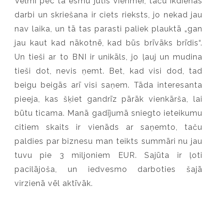
Vēlmi pēc tā esmu jutis vienmēr, taču ikdienas
darbi un skriešana ir ciets rieksts, jo nekad jau
nav laika, un tā tas parasti paliek plauktā „gan
jau kaut kad nākotnē, kad būs brīvāks brīdis“.
Un tieši ar to BNI ir unikāls, jo ļauj un mudina
tieši dot, nevis ņemt. Bet, kad visi dod, tad
beigu beigās arī visi saņem. Tāda interesanta
pieeja, kas šķiet gandrīz pārāk vienkārša, lai
būtu ticama. Manā gadījumā sniegto ieteikumu
citiem skaits ir vienāds ar saņemto, taču
paldies par biznesu man teikts summāri nu jau
tuvu pie 3 miljoniem EUR. Sajūta ir ļoti
pacilājoša, un iedvesmo darboties šajā
virzienā vēl aktīvāk.