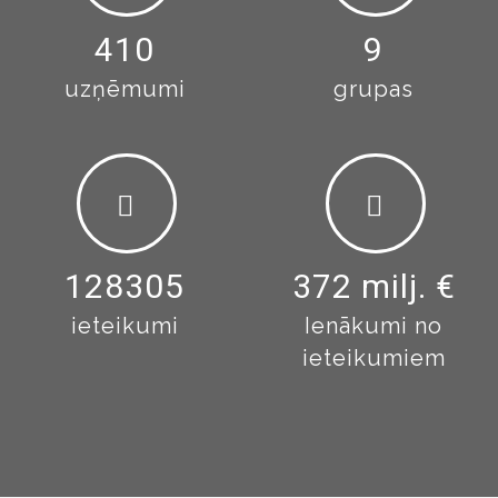
443
10
uzņēmumi
grupas
138877
372 milj. €
ieteikumi
Ienākumi no
ieteikumiem