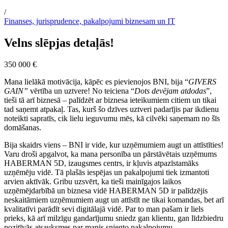
/
Finanses, jurisprudence, pakalpojumi biznesam un IT
Velns slēpjas detaļās!
350 000 €
Mana lielākā motivācija, kāpēc es pievienojos BNI, bija “
GIVERS
GAIN”
vērtība un uztvere! No teiciena “
Dots devējam atdodas
”,
tieši tā arī biznesā – palīdzēt ar biznesa ieteikumiem citiem un tikai
tad saņemt atpakaļ. Tas, kurš šo dzīves uztveri padarījis par ikdienu
noteikti sapratīs, cik lielu ieguvumu mēs, kā cilvēki saņemam no šīs
domāšanas.
Bija skaidrs viens – BNI ir vide, kur uzņēmumiem augt un attīstīties!
Varu droši apgalvot, ka mana personība un pārstāvētais uzņēmums
HABERMAN 5D, izaugsmes centrs, ir kļuvis atpazīstamāks
uzņēmēju vidē. Tā plašās iespējas un pakalpojumi tiek izmantoti
arvien aktīvāk. Gribu uzsvērt, ka tieši mainīgajos laikos
uzņēmējdarbībā un biznesa vidē HABERMAN 5D ir palīdzējis
neskaitāmiem uzņēmumiem augt un attīstīt ne tikai komandas, bet arī
kvalitatīvi parādīt sevi digitālajā vidē. Par to man pašam ir liels
prieks, kā arī milzīgu gandarījumu sniedz gan klientu, gan līdzbiedru
pozitīvās atsauksmes par manis sniegt
o
pakalpojum
u
.