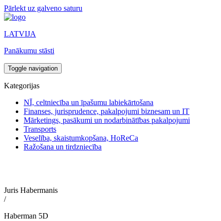
Pārlekt uz galveno saturu
LATVIJA
Panākumu stāsti
Toggle navigation
Kategorijas
NĪ, celtniecība un īpašumu labiekārtošana
Finanses, jurisprudence, pakalpojumi biznesam un IT
Mārketings, pasākumi un nodarbinātības pakalpojumi
Transports
Veselība, skaistumkopšana, HoReCa
Ražošana un tirdzniecība
Juris Habermanis
/
Haberman 5D