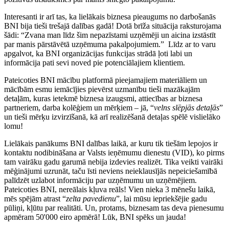
Interesanti ir arī tas, ka lielākais biznesa pieaugums no darbošanās
BNI
bija
tieši trešajā dalības gadā! Dotā brīža situācija raksturojama
šādi: “Zvana man līdz šim nepazīstami uzņēmēji un aicina izstāstīt
par manis pārstāvētā uzņēmuma pakalpojumiem.” Līdz ar to varu
apgalvot, ka BNI organizācijas funkcijas strādā ļoti labi un
informācija pati sevi noved pie potenciālajiem klientiem.
Pateicoties BNI
mācību platformā
pieejamajiem materiāliem un
mācībām esmu iemācījies pievērst uzmanību tieši mazākajām
detaļām, kuras ietekmē biznesa izaugsmi, attiecības ar biznesa
partneriem, darba kolēģiem un mērķiem – jā, “
velns slēpjās detaļās
”
un tieši mērķu izvirzīšanā, kā arī realizēšanā detaļas spēlē vislielāko
lomu!
Lielākais panākums BNI dalības laikā, ar kuru tik tiešām lepojos ir
kontaktu nodibināšana ar Valsts ieņēmumu dienestu (VID), ko pirms
tam vairāku gadu garumā nebija izdevies realizēt. Tika veikti vairāki
mēģinājumi uzrunāt, taču īsti neviens neieklausījās nepeiciešamībā
palīdzēt uzlabot informāciju par uzņēmumu un uzņēmējiem.
Pateicoties BNI, nereālais kļuva reāls! Vien nieka 3 mēnešu laikā,
mēs spējām atrast “
zelta pavedienu
”, lai mūsu iepriekšējie gadu
pūliņi, kļūtu par realitāti. Un, protams, biznesam tas deva pienesumu
apmēram 50'000 eiro apmērā! Lūk, BNI spēks un jauda!